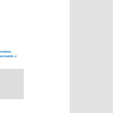
bestiame
,
permalink
ai