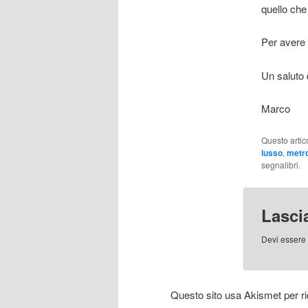
quello che 
Per avere 
Un saluto d
Marco
Questo artic
lusso
,
metro
segnalibri.
Lasci
Devi essere
Questo sito usa Akismet per r