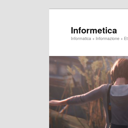
Vai
al
contenuto
Informetica
principale
Informatica + Informazione + 