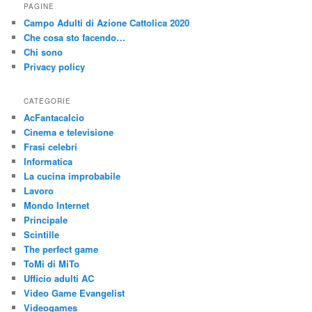
c
PAGINE
a
Campo Adulti di Azione Cattolica 2020
Che cosa sto facendo…
Chi sono
Privacy policy
CATEGORIE
AcFantacalcio
Cinema e televisione
Frasi celebri
Informatica
La cucina improbabile
Lavoro
Mondo Internet
Principale
Scintille
The perfect game
ToMi di MiTo
Ufficio adulti AC
Video Game Evangelist
Videogames