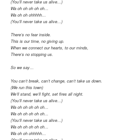
(You’ll never take us alive…)
Wa oh oh oh oh oh…
Wa oh oh ohhhhh…
(You’ll never take us alive…)
There’s no fear inside.
This is our time, no giving up.
When we connect our hearts, to our minds,
There’s no stopping us.
So we say…
You can’t break, can’t change, can’t take us down.
(We run this town)
We’ll stand, we’ll fight, set fires all night.
(You’ll never take us alive…)
Wa oh oh oh oh oh…
Wa oh oh oh oh oh…
(You’ll never take us alive…)
Wa oh oh oh oh oh…
Wa oh oh ohhhhh…
(You’ll never take us alive…)