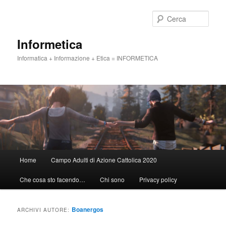
Vai
Vai
al
al
Cerca
contenuto
contenuto
principale
secondario
Informetica
Informatica + Informazione + Etica = INFORMETICA
Menu
Home
Campo Adulti di Azione Cattolica 2020
principale
Che cosa sto facendo…
Chi sono
Privacy policy
Boanergos
ARCHIVI AUTORE: