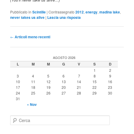
Pubblicato in
Scintille
|
Contrassegnato
2012
,
energy
,
madina lake
,
never takes us alive
|
Lascia una risposta
Navigazione
←
Articoli meno recenti
articolo
AGOSTO 2026
L
M
M
G
V
S
D
1
2
3
4
5
6
7
8
9
10
11
12
13
14
15
16
17
18
19
20
21
22
23
24
25
26
27
28
29
30
31
« Nov
C
e
r