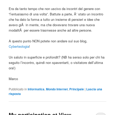
Era da tanto tempo che non uscivo da incontri del genere con
“l’entusiasmo di una volta”. Battute a parte, Ã¨ stato un incontro
che ha dato la forma a tutto un insieme di pensieri e idee che
avevo giÃ in mente, ma che dovevano trovare una nuova
modalitÃ per essere trasmesse anche ad altre persone.
A questo punto NON potete non andare sul suo blog,
Cyberteologia
!
Un saluto in superficie e profondit? (NB ha senso solo per chi ha
seguito l’incontro, quindi non spaventarti, o visitatore dell’ultima
ora!)
Marco
Pubblicato in
Informatica
,
Mondo Internet
,
Principale
|
Lascia una
risposta
My participation at View