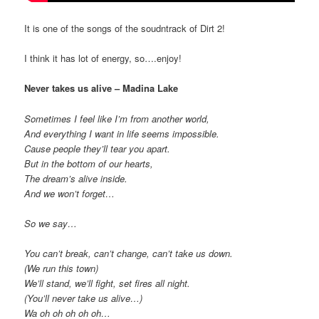
It is one of the songs of the soudntrack of Dirt 2!
I think it has lot of energy, so….enjoy!
Never takes us alive – Madina Lake
Sometimes I feel like I’m from another world,
And everything I want in life seems impossible.
Cause people they’ll tear you apart.
But in the bottom of our hearts,
The dream’s alive inside.
And we won’t forget…
So we say…
You can’t break, can’t change, can’t take us down.
(We run this town)
We’ll stand, we’ll fight, set fires all night.
(You’ll never take us alive…)
Wa oh oh oh oh oh…