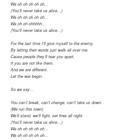
Wa oh oh oh oh oh…
(You’ll never take us alive…)
Wa oh oh oh oh oh…
Wa oh oh ohhhhh…
(You’ll never take us alive…)
For the last time I’ll give myself to the enemy,
By letting their words just walk all over me.
Cause people they’ll tear you apart,
If you are not like them.
And we are different.
Let the war begin.
So we say…
You can’t break, can’t change, can’t take us down.
(We run this town)
We’ll stand, we’ll fight, set fires all night.
(You’ll never take us alive…)
Wa oh oh oh oh oh…
Wa oh oh oh oh oh…