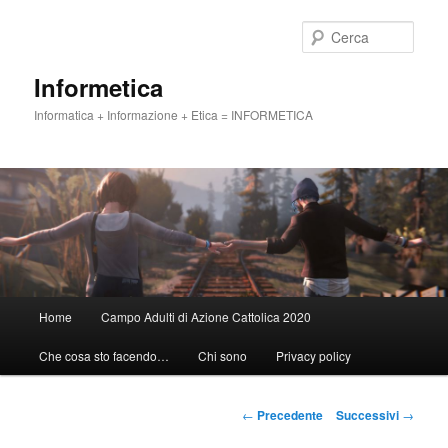
Vai
al
Cerca
contenuto
principale
Informetica
Informatica + Informazione + Etica = INFORMETICA
Menu
Home
Campo Adulti di Azione Cattolica 2020
principale
Che cosa sto facendo…
Chi sono
Privacy policy
Navigazione
←
Precedente
Successivi
→
articolo