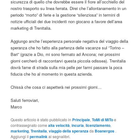
sicurezza di quello che dovrebbe essere il fiore all’occhiello del
nostro trasporto su linea ferrata. Direi che l’allontanamento in un
periodo “morto” di ferie e la gestione “silenziosa” in termini di
notizie ufficiali dei due incidenti non giocano a favore dell’area
marketing di Trenitalia.
Aggiungo anche l’esperienza personale negativa del viaggio della
speranza che ho fatto alla partenza delle vacanze sul “Torino –
Bari” (grazie a Dio, mi sono fermato ad Ancona; nei prossimi
giorni cercherò di raccontarvi questa piccola odissea). Trenitalia
dovrà farne di strada sulla mia pelle per farmi passare la poca
fiducia che ho al momento in questa azienda.
Chissà che cosa ci aspetterà nei prossimi giorni…
Saluti ferroviari,
Marco
Questo articolo è stato pubblicato in
Principale
,
ToMi di MiTo
e
contrassegnato come
alta velocità
,
incuria
,
licenziamento
,
marketing
,
Trenitalia
,
viaggio della speranza
da
Boanergos
.
Aggiungi il
permalink
ai segnalibri.