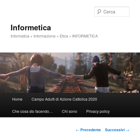
Vai
al
Cerca
contenuto
principale
Informetica
Informatica + Informazione + Etica = INFORMETICA
Menu
Home
Campo Adulti di Azione Cattolica 2020
principale
Che cosa sto facendo…
Chi sono
Privacy policy
Navigazione
←
Precedente
Successivi
→
articolo