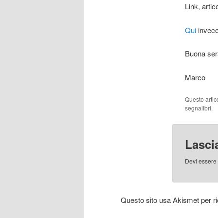
Link, artic
Qui
invece 
Buona ser
Marco
Questo artic
segnalibri.
Lasci
Devi essere
Questo sito usa Akismet per r