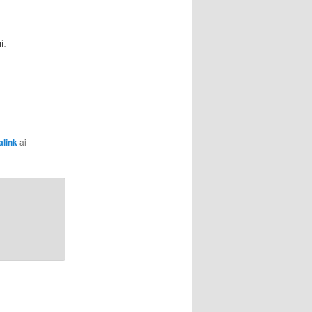
i.
link
ai