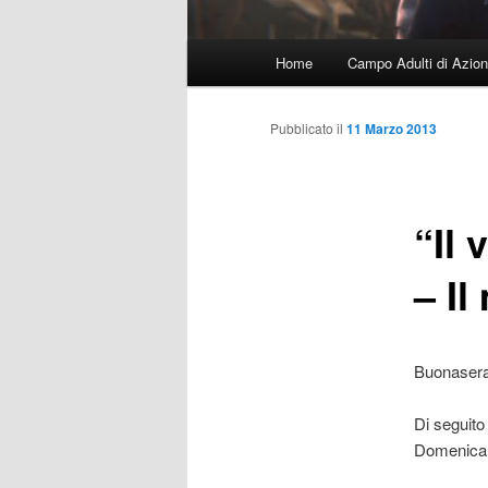
Menu
Home
Campo Adulti di Azion
principale
Pubblicato il
11 Marzo 2013
“Il
– Il
Buonasera 
Di seguito 
Domenica 