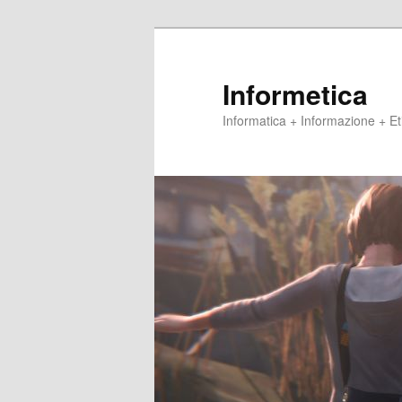
Vai
al
contenuto
Informetica
principale
Informatica + Informazione + 