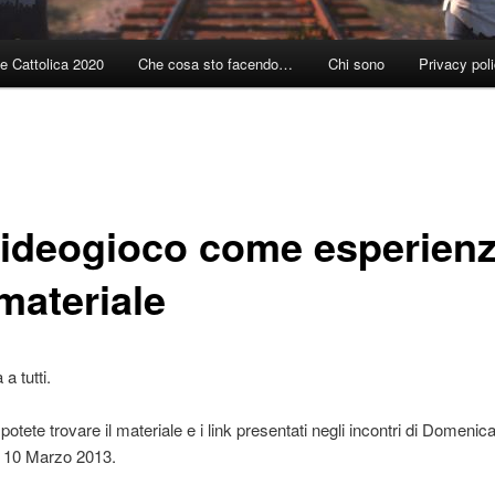
e Cattolica 2020
Che cosa sto facendo…
Chi sono
Privacy pol
 videogioco come esperien
 materiale
a tutti.
potete trovare il materiale e i link presentati negli incontri di Domenic
10 Marzo 2013.