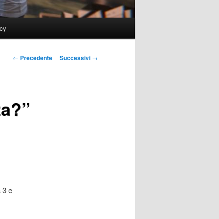
icy
Navigazione
←
Precedente
Successivi
→
articolo
za?”
a 3 e