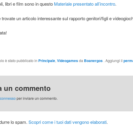
oli, libri e film sono in questo
Materiale presentato all’incontro
.
trovate un articolo interessante sul rapporto genitori/figli e videogioch
ata!
olo è stato pubblicato in
Principale
,
Videogames
da
Boanergos
. Aggiungi il
perma
a un commento
connesso
per inviare un commento.
idurre lo spam.
Scopri come i tuoi dati vengono elaborati
.