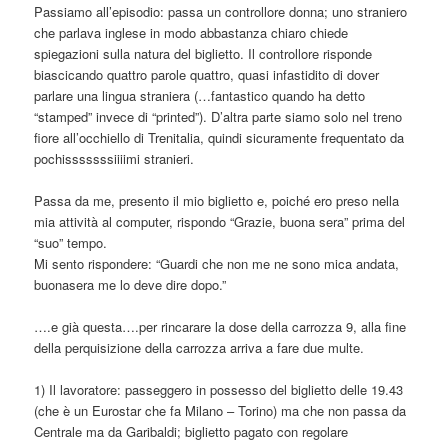
Passiamo all’episodio: passa un controllore donna; uno straniero
che parlava inglese in modo abbastanza chiaro chiede
spiegazioni sulla natura del biglietto. Il controllore risponde
biascicando quattro parole quattro, quasi infastidito di dover
parlare una lingua straniera (…fantastico quando ha detto
“stamped” invece di “printed”). D’altra parte siamo solo nel treno
fiore all’occhiello di Trenitalia, quindi sicuramente frequentato da
pochisssssssiiiimi stranieri.
Passa da me, presento il mio biglietto e, poiché ero preso nella
mia attività al computer, rispondo “Grazie, buona sera” prima del
“suo” tempo.
Mi sento rispondere: “Guardi che non me ne sono mica andata,
buonasera me lo deve dire dopo.”
….e già questa….per rincarare la dose della carrozza 9, alla fine
della perquisizione della carrozza arriva a fare due multe.
1) Il lavoratore: passeggero in possesso del biglietto delle 19.43
(che è un Eurostar che fa Milano – Torino) ma che non passa da
Centrale ma da Garibaldi; biglietto pagato con regolare