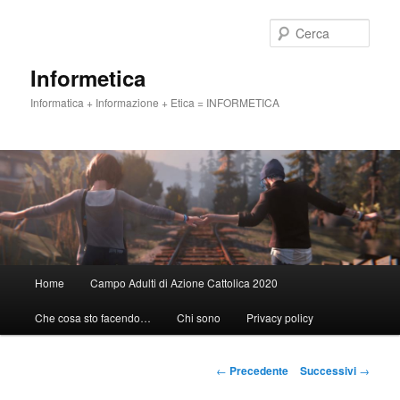
Vai
al
Cerca
contenuto
principale
Informetica
Informatica + Informazione + Etica = INFORMETICA
Menu
Home
Campo Adulti di Azione Cattolica 2020
principale
Che cosa sto facendo…
Chi sono
Privacy policy
Navigazione
←
Precedente
Successivi
→
articolo