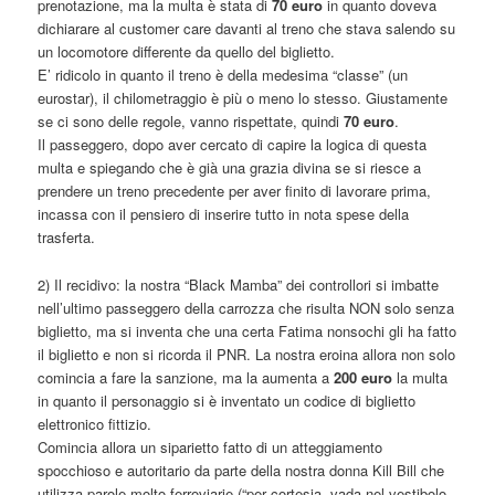
prenotazione, ma la multa è stata di
70 euro
in quanto doveva
dichiarare al customer care davanti al treno che stava salendo su
un locomotore differente da quello del biglietto.
E’ ridicolo in quanto il treno è della medesima “classe” (un
eurostar), il chilometraggio è più o meno lo stesso. Giustamente
se ci sono delle regole, vanno rispettate, quindi
70 euro
.
Il passeggero, dopo aver cercato di capire la logica di questa
multa e spiegando che è già una grazia divina se si riesce a
prendere un treno precedente per aver finito di lavorare prima,
incassa con il pensiero di inserire tutto in nota spese della
trasferta.
2) Il recidivo: la nostra “Black Mamba” dei controllori si imbatte
nell’ultimo passeggero della carrozza che risulta NON solo senza
biglietto, ma si inventa che una certa Fatima nonsochi gli ha fatto
il biglietto e non si ricorda il PNR. La nostra eroina allora non solo
comincia a fare la sanzione, ma la aumenta a
200 euro
la multa
in quanto il personaggio si è inventato un codice di biglietto
elettronico fittizio.
Comincia allora un siparietto fatto di un atteggiamento
spocchioso e autoritario da parte della nostra donna Kill Bill che
utilizza parole molto ferroviarie (“per cortesia, vada nel vestibolo