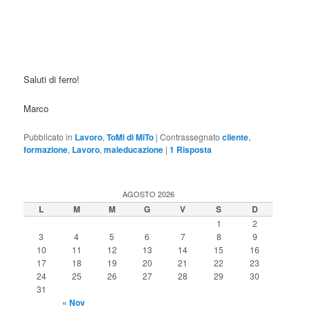
Saluti di ferro!
Marco
Pubblicato in
Lavoro
,
ToMi di MiTo
|
Contrassegnato
cliente
,
formazione
,
Lavoro
,
maleducazione
|
1
Risposta
AGOSTO 2026
L
M
M
G
V
S
D
1
2
3
4
5
6
7
8
9
10
11
12
13
14
15
16
17
18
19
20
21
22
23
24
25
26
27
28
29
30
31
« Nov