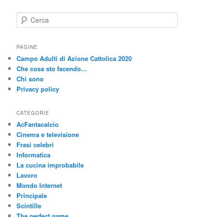
C
e
r
c
PAGINE
a
Campo Adulti di Azione Cattolica 2020
Che cosa sto facendo…
Chi sono
Privacy policy
CATEGORIE
AcFantacalcio
Cinema e televisione
Frasi celebri
Informatica
La cucina improbabile
Lavoro
Mondo Internet
Principale
Scintille
The perfect game