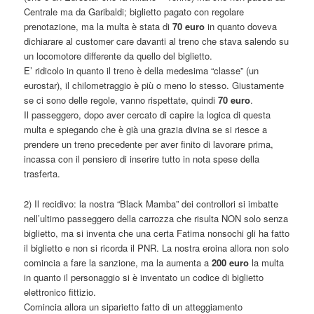
Centrale ma da Garibaldi; biglietto pagato con regolare
prenotazione, ma la multa è stata di
70 euro
in quanto doveva
dichiarare al customer care davanti al treno che stava salendo su
un locomotore differente da quello del biglietto.
E’ ridicolo in quanto il treno è della medesima “classe” (un
eurostar), il chilometraggio è più o meno lo stesso. Giustamente
se ci sono delle regole, vanno rispettate, quindi
70 euro
.
Il passeggero, dopo aver cercato di capire la logica di questa
multa e spiegando che è già una grazia divina se si riesce a
prendere un treno precedente per aver finito di lavorare prima,
incassa con il pensiero di inserire tutto in nota spese della
trasferta.
2) Il recidivo: la nostra “Black Mamba” dei controllori si imbatte
nell’ultimo passeggero della carrozza che risulta NON solo senza
biglietto, ma si inventa che una certa Fatima nonsochi gli ha fatto
il biglietto e non si ricorda il PNR. La nostra eroina allora non solo
comincia a fare la sanzione, ma la aumenta a
200 euro
la multa
in quanto il personaggio si è inventato un codice di biglietto
elettronico fittizio.
Comincia allora un siparietto fatto di un atteggiamento