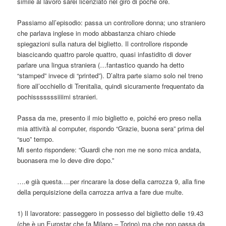
simile al lavoro sarei licenziato nel giro di poche ore.
Passiamo all’episodio: passa un controllore donna; uno straniero
che parlava inglese in modo abbastanza chiaro chiede
spiegazioni sulla natura del biglietto. Il controllore risponde
biascicando quattro parole quattro, quasi infastidito di dover
parlare una lingua straniera (…fantastico quando ha detto
“stamped” invece di “printed”). D’altra parte siamo solo nel treno
fiore all’occhiello di Trenitalia, quindi sicuramente frequentato da
pochisssssssiiiimi stranieri.
Passa da me, presento il mio biglietto e, poiché ero preso nella
mia attività al computer, rispondo “Grazie, buona sera” prima del
“suo” tempo.
Mi sento rispondere: “Guardi che non me ne sono mica andata,
buonasera me lo deve dire dopo.”
….e già questa….per rincarare la dose della carrozza 9, alla fine
della perquisizione della carrozza arriva a fare due multe.
1) Il lavoratore: passeggero in possesso del biglietto delle 19.43
(che è un Eurostar che fa Milano – Torino) ma che non passa da