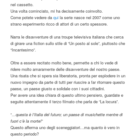
nel cassetto.
Una volta cominciato, mi ha decisamente coinvolto.
Come potete vedere da
qui
la serie nasce nel 2007 come uno
strano esperimento ricco di attori di un certo spessore.
Narra le disavventure di una troupe televisiva italiana che cerca
di girare una fiction sullo stile di “Un posto al sole”, piuttosto che
“Incantesimo”.
Oltre a essere recitato molto bene, permette a chi lo vede di
ridere molto amaramente delle disavventure del nostro paese.
Una risata che si spera sia liberatoria, pronta per esplodere in un
nuovo impegno da parte di tutti per riuscire a far ritornare questo
paese, un paese giusto e solidale con i suoi cittadini.
Per avere una idea chiara di questo ultimo pensiero, guardate e
seguite attentamente il terzo filmato che parla de “La locura”.
“
…questa è l’Italia del futuro; un paese di musichette mentre di
fuori c’è la morte!
”
Questo afferma uno degli sceneggiatori…ma quanto è vero in
questo periodo?