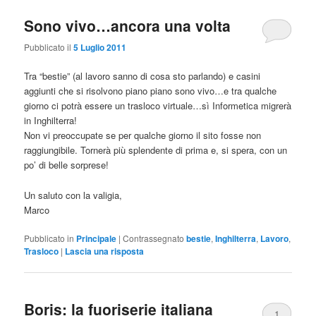
Sono vivo…ancora una volta
Pubblicato il
5 Luglio 2011
Tra “bestie” (al lavoro sanno di cosa sto parlando) e casini
aggiunti che si risolvono piano piano sono vivo…e tra qualche
giorno ci potrà essere un trasloco virtuale…sì Informetica migrerà
in Inghilterra!
Non vi preoccupate se per qualche giorno il sito fosse non
raggiungibile. Tornerà più splendente di prima e, si spera, con un
po’ di belle sorprese!
Un saluto con la valigia,
Marco
Pubblicato in
Principale
|
Contrassegnato
bestie
,
Inghilterra
,
Lavoro
,
Trasloco
|
Lascia una risposta
Boris: la fuoriserie italiana
1