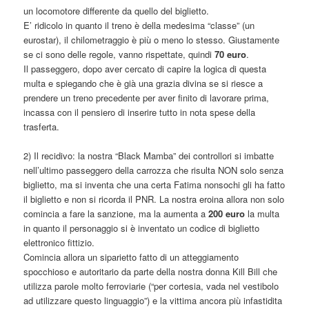
un locomotore differente da quello del biglietto.
E’ ridicolo in quanto il treno è della medesima “classe” (un
eurostar), il chilometraggio è più o meno lo stesso. Giustamente
se ci sono delle regole, vanno rispettate, quindi
70 euro
.
Il passeggero, dopo aver cercato di capire la logica di questa
multa e spiegando che è già una grazia divina se si riesce a
prendere un treno precedente per aver finito di lavorare prima,
incassa con il pensiero di inserire tutto in nota spese della
trasferta.
2) Il recidivo: la nostra “Black Mamba” dei controllori si imbatte
nell’ultimo passeggero della carrozza che risulta NON solo senza
biglietto, ma si inventa che una certa Fatima nonsochi gli ha fatto
il biglietto e non si ricorda il PNR. La nostra eroina allora non solo
comincia a fare la sanzione, ma la aumenta a
200 euro
la multa
in quanto il personaggio si è inventato un codice di biglietto
elettronico fittizio.
Comincia allora un siparietto fatto di un atteggiamento
spocchioso e autoritario da parte della nostra donna Kill Bill che
utilizza parole molto ferroviarie (“per cortesia, vada nel vestibolo
ad utilizzare questo linguaggio”) e la vittima ancora più infastidita