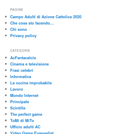
r
c
PAGINE
a
Campo Adulti di Azione Cattolica 2020
Che cosa sto facendo…
Chi sono
Privacy policy
CATEGORIE
AcFantacalcio
Cinema e televisione
Frasi celebri
Informatica
La cucina improbabile
Lavoro
Mondo Internet
Principale
Scintille
The perfect game
ToMi di MiTo
Ufficio adulti AC
Video Game Evangelist