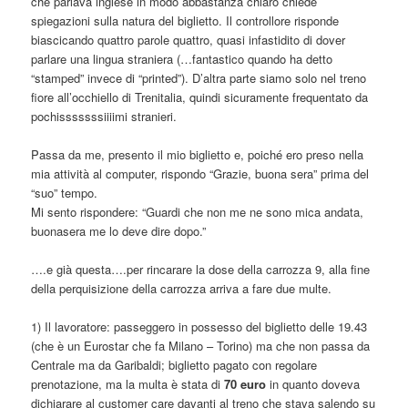
che parlava inglese in modo abbastanza chiaro chiede
spiegazioni sulla natura del biglietto. Il controllore risponde
biascicando quattro parole quattro, quasi infastidito di dover
parlare una lingua straniera (…fantastico quando ha detto
“stamped” invece di “printed”). D’altra parte siamo solo nel treno
fiore all’occhiello di Trenitalia, quindi sicuramente frequentato da
pochisssssssiiiimi stranieri.
Passa da me, presento il mio biglietto e, poiché ero preso nella
mia attività al computer, rispondo “Grazie, buona sera” prima del
“suo” tempo.
Mi sento rispondere: “Guardi che non me ne sono mica andata,
buonasera me lo deve dire dopo.”
….e già questa….per rincarare la dose della carrozza 9, alla fine
della perquisizione della carrozza arriva a fare due multe.
1) Il lavoratore: passeggero in possesso del biglietto delle 19.43
(che è un Eurostar che fa Milano – Torino) ma che non passa da
Centrale ma da Garibaldi; biglietto pagato con regolare
prenotazione, ma la multa è stata di
70 euro
in quanto doveva
dichiarare al customer care davanti al treno che stava salendo su