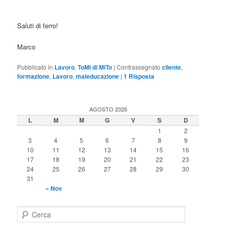
Saluti di ferro!
Marco
Pubblicato in
Lavoro
,
ToMi di MiTo
|
Contrassegnato
cliente
,
formazione
,
Lavoro
,
maleducazione
|
1
Risposta
AGOSTO 2026
L
M
M
G
V
S
D
1
2
3
4
5
6
7
8
9
10
11
12
13
14
15
16
17
18
19
20
21
22
23
24
25
26
27
28
29
30
31
« Nov
C
e