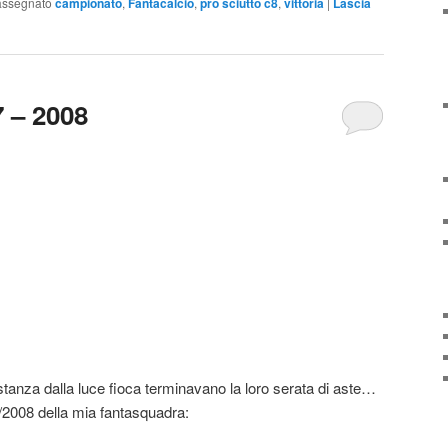
assegnato
campionato
,
Fantacalcio
,
pro sciutto c8
,
vittoria
|
Lascia
7 – 2008
tanza dalla luce fioca terminavano la loro serata di aste…
/2008 della mia fantasquadra: