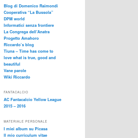
Blog di Domenico Raimondi
Cooperativa “La Bussola”
DPM world
Informatici senza frontiere
La Congrega dell’Anatra
Progetto Amahoro
Riccardo’s blog
Tiuna – Time has come to
love what is true, good and
beautiful
Vane parole
Wiki Riccardo
FANTACALCIO
AC Fantacalcio Yellow League
2015 – 2016
MATERIALE PERSONALE
I miei album su Picasa
Il mio curriculum vitae