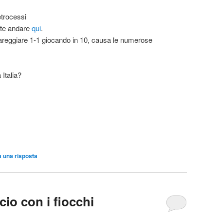
etrocessi
ete andare
qui
.
areggiare 1-1 giocando in 10, causa le numerose
Italia?
a una risposta
cio con i fiocchi