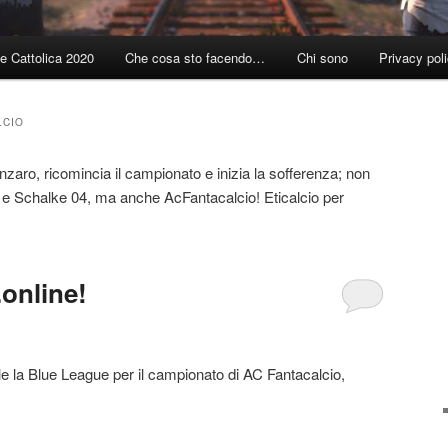
e Cattolica 2020
Che cosa sto facendo…
Chi sono
Privacy pol
LCIO
zaro, ricomincia il campionato e inizia la sofferenza; non
 e Schalke 04, ma anche AcFantacalcio! Eticalcio per
online!
le la Blue League per il campionato di AC Fantacalcio,