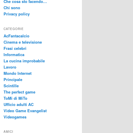
Che cosa sto facendo…
Chi sono
Privacy policy
CATEGORIE
AcFantacalcio
Cinema e televisione
Frasi celebri
Informatica
La cucina improbabile
Lavoro
Mondo Internet
Principale
Scintille
The perfect game
ToMi di MiTo
Ufficio adulti AC
Video Game Evangelist
Videogames
AMICI