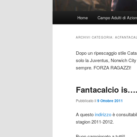
Menu
Home
Campo Adulti di Azion
principale
ARCHIVI CATEGORIA:
ACFANTACA
Dopo un ripescaggio stile Catan
solo la Juventus, Norwich City
sempre. FORZA RAGAZZI!
Fantacalcio is….
Pubblicato il
9 Ottobre 2011
A questo
indirizzo
è consultabi
stagion 2011-2012.
Buon campionato a tutti!!