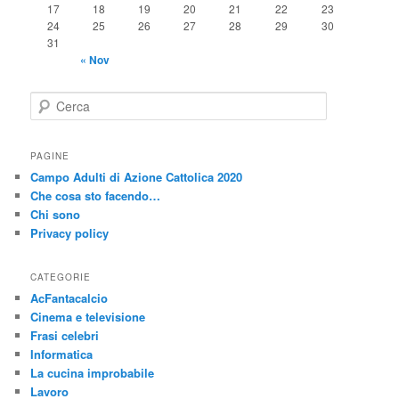
17
18
19
20
21
22
23
24
25
26
27
28
29
30
31
« Nov
C
e
r
c
PAGINE
a
Campo Adulti di Azione Cattolica 2020
Che cosa sto facendo…
Chi sono
Privacy policy
CATEGORIE
AcFantacalcio
Cinema e televisione
Frasi celebri
Informatica
La cucina improbabile
Lavoro