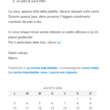
un paio di uova fritte
Le uova, appena tolte dalla padella, devono riposare sulla carne.
Durante questa fase, deve avvenire il leggero condimento
costituito da sale e olio.
In circa cinque minuti avrete ottenuto un piatto efficace e (a chi
piace) gradevole!
Per il particolare della foto, clicca
qui
.
Saluti culinari,
Marco
Pubblicato in
La cucina improbabile
|
Contrassegnato
carne tritata
,
La cucina improbabile
,
uova
|
Lascia una risposta
AGOSTO 2026
L
M
M
G
V
S
D
1
2
3
4
5
6
7
8
9
10
11
12
13
14
15
16