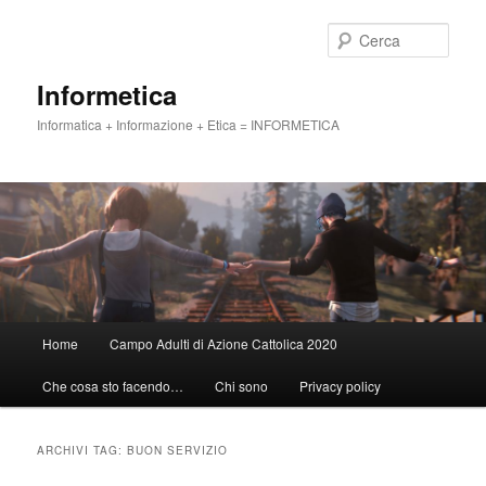
Vai
Vai
al
al
Cerca
contenuto
contenuto
principale
secondario
Informetica
Informatica + Informazione + Etica = INFORMETICA
Menu
Home
Campo Adulti di Azione Cattolica 2020
principale
Che cosa sto facendo…
Chi sono
Privacy policy
ARCHIVI TAG:
BUON SERVIZIO