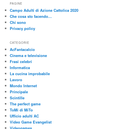
c
PAGINE
a
Campo Adulti di Azione Cattolica 2020
Che cosa sto facendo…
Chi sono
Privacy policy
CATEGORIE
AcFantacalcio
Cinema e televisione
Frasi celebri
Informatica
La cucina improbabile
Lavoro
Mondo Internet
Principale
Scintille
The perfect game
ToMi di MiTo
Ufficio adulti AC
Video Game Evangelist
Videogames