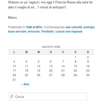
Stresso un po’ ragazzi, ma oggi il Freccia Rossa alla sera ha
dato il meglio di sé…7 minuti di anticipo!!!
Marco
Pubblicato in
ToMi di MiTo
|
Contrassegnato
alta velocità
,
anticipo
,
buon servizio
,
miracolo
,
Trenitalia
|
Lascia una risposta
AGOSTO 2026
L
M
M
G
V
S
D
1
2
3
4
5
6
7
8
9
10
11
12
13
14
15
16
17
18
19
20
21
22
23
24
25
26
27
28
29
30
31
« Nov
C
e
r