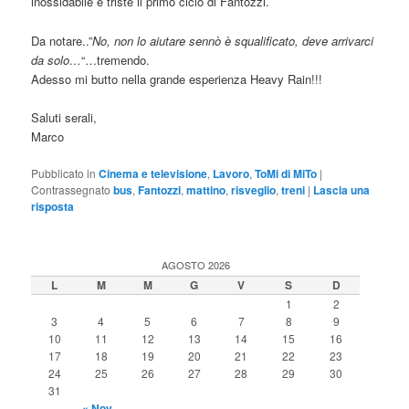
inossidabile e triste il primo ciclo di Fantozzi.
Da notare..”
No, non lo aiutare sennò è squalificato, deve arrivarci
da solo…
“…tremendo.
Adesso mi butto nella grande esperienza Heavy Rain!!!
Saluti serali,
Marco
Pubblicato in
Cinema e televisione
,
Lavoro
,
ToMi di MiTo
|
Contrassegnato
bus
,
Fantozzi
,
mattino
,
risveglio
,
treni
|
Lascia una
risposta
AGOSTO 2026
L
M
M
G
V
S
D
1
2
3
4
5
6
7
8
9
10
11
12
13
14
15
16
17
18
19
20
21
22
23
24
25
26
27
28
29
30
31
« Nov