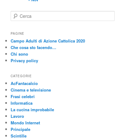
C
e
r
c
PAGINE
a
Campo Adulti di Azione Cattolica 2020
Che cosa sto facendo…
Chi sono
Privacy policy
CATEGORIE
AcFantacalcio
Cinema e televisione
Frasi celebri
Informatica
La cucina improbabile
Lavoro
Mondo Internet
Principale
Scintille