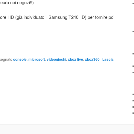
euro nei negozi!!)
isore HD (già individuato il Samsung T240HD) per fornire poi
segnato
console
,
microsoft
,
videogiochi
,
xbox live
,
xbox360
|
Lascia