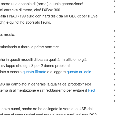
preso una console di (ormai) attuale generazione!
i attraeva di meno, cioé l’XBox 360.
alla FNAC (199 euro con hard disk da 60 GB, kit per il Live
hi) e quindi ho sborsato l’euro.
o: media.
ominciando a tirare le prime somme:
 in questi modelli di bassa qualità. In ufficio ho già
di sviluppo che ogni 3 per 2 danno problemi.
date a vedere
questo filmato
e a leggere
questo articolo
S ha cambiato in generale la qualità del prodotto? No!
stema di alimentazione e raffreddamento per evitare il
Red
astanza buoni, anche se ho collegato la versione USB del
ci non si sono rivelati così precisi come quelli dei pad PS2