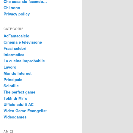
Che cosa sto facendo…
Chi sono
Privacy policy
CATEGORIE
AcFantacalcio
Cinema e televisione
Frasi celebri
Informatica
La cucina improbabile
Lavoro
Mondo Internet
Principale
Scintille
The perfect game
ToMi di MiTo
Ufficio adulti AC
Video Game Evangelist
Videogames
AMICI