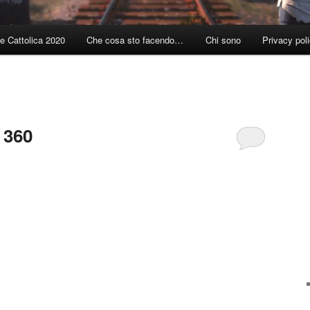
e Cattolica 2020
Che cosa sto facendo…
Chi sono
Privacy pol
 360