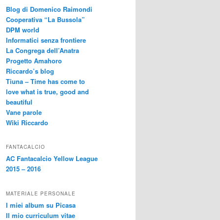
Blog di Domenico Raimondi
Cooperativa “La Bussola”
DPM world
Informatici senza frontiere
La Congrega dell’Anatra
Progetto Amahoro
Riccardo’s blog
Tiuna – Time has come to
love what is true, good and
beautiful
Vane parole
Wiki Riccardo
FANTACALCIO
AC Fantacalcio Yellow League
2015 – 2016
MATERIALE PERSONALE
I miei album su Picasa
Il mio curriculum vitae