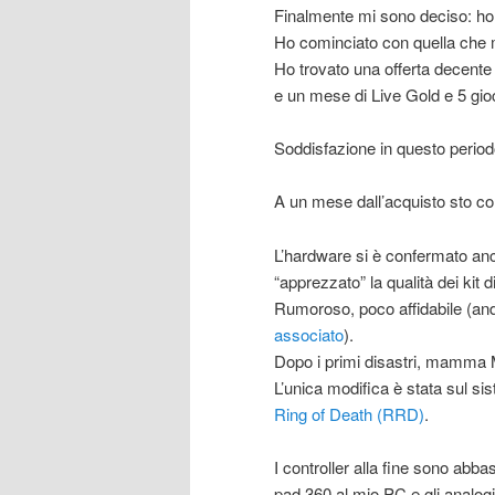
Finalmente mi sono deciso: ho 
Ho cominciato con quella che m
Ho trovato una offerta decente 
e un mese di Live Gold e 5 gioc
Soddisfazione in questo period
A un mese dall’acquisto sto c
L’hardware si è confermato anche
“apprezzato” la qualità dei kit 
Rumoroso, poco affidabile (an
associato
).
Dopo i primi disastri, mamma M
L’unica modifica è stata sul si
Ring of Death (RRD)
.
I controller alla fine sono abb
pad 360 al mio PC e gli analogi