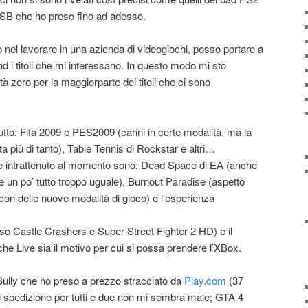
 USB che ho preso fino ad adesso.
 nel lavorare in una azienda di videogiochi, posso portare a
d i titoli che mi interessano. In questo modo mi sto
à zero per la maggiorparte dei titoli che ci sono
tto: Fifa 2009 e PES2009 (carini in certe modalità, ma la
ta più di tanto), Table Tennis di Rockstar e altri…
nte intrattenuto al momento sono: Dead Space di EA (anche
e un po’ tutto troppo uguale), Burnout Paradise (aspetto
 con delle nuove modalità di gioco) e l’esperienza
reso Castle Crashers e Super Street Fighter 2 HD) e il
he Live sia il motivo per cui si possa prendere l’XBox.
Bully che ho preso a prezzo stracciato da
Play.com
(37
 spedizione per tutti e due non mi sembra male; GTA 4