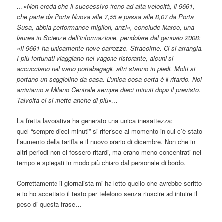
…«Non creda che il successivo treno ad alta velocità, il 9661,
che parte da Porta Nuova alle 7,55 e passa alle 8,07 da Porta
Susa, abbia performance migliori, anzi», conclude Marco, una
laurea in Scienze dell’informazione, pendolare dal gennaio 2008:
«Il 9661 ha unicamente nove carrozze. Stracolme. Ci si arrangia.
I più fortunati viaggiano nel vagone ristorante, alcuni si
accucciano nel vano portabagagli, altri stanno in piedi. Molti si
portano un seggiolino da casa. L’unica cosa certa è il ritardo. Noi
arriviamo a Milano Centrale sempre dieci minuti dopo il previsto.
Talvolta ci si mette anche di più»…
La fretta lavorativa ha generato una unica inesattezza:
quel “sempre dieci minuti” si riferisce al momento in cui c’è stato
l’aumento della tariffa e il nuovo orario di dicembre. Non che in
altri periodi non ci fossero ritardi, ma erano meno concentrati nel
tempo e spiegati in modo più chiaro dal personale di bordo.
Correttamente il giornalista mi ha letto quello che avrebbe scritto
e io ho accettato il testo per telefono senza riuscire ad intuire il
peso di questa frase…