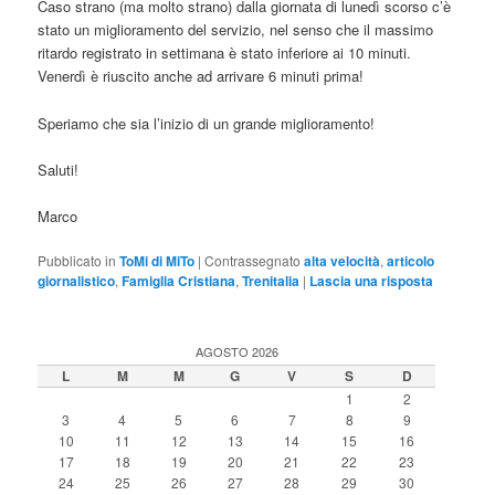
Caso strano (ma molto strano) dalla giornata di lunedì scorso c’è
stato un miglioramento del servizio, nel senso che il massimo
ritardo registrato in settimana è stato inferiore ai 10 minuti.
Venerdì è riuscito anche ad arrivare 6 minuti prima!
Speriamo che sia l’inizio di un grande miglioramento!
Saluti!
Marco
Pubblicato in
ToMi di MiTo
|
Contrassegnato
alta velocità
,
articolo
giornalistico
,
Famiglia Cristiana
,
Trenitalia
|
Lascia una risposta
AGOSTO 2026
L
M
M
G
V
S
D
1
2
3
4
5
6
7
8
9
10
11
12
13
14
15
16
17
18
19
20
21
22
23
24
25
26
27
28
29
30