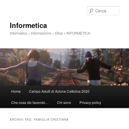
Vai
Vai
al
al
Cerca
contenuto
contenuto
principale
secondario
Informetica
Informatica + Informazione + Etica = INFORMETICA
Menu
Home
Campo Adulti di Azione Cattolica 2020
principale
Che cosa sto facendo…
Chi sono
Privacy policy
ARCHIVI TAG:
FAMIGLIA CRISTIANA