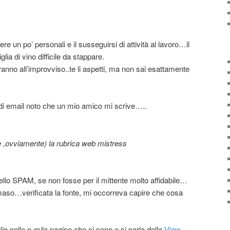
re un po’ personali e il susseguirsi di attività al lavoro…il
lia di vino difficile da stappare.
ranno all’improvviso..te li aspetti, ma non sai esattamente
li di email noto che un mio amico mi scrive…..
e ,ovviamente) la rubrica web mistress
ello SPAM, se non fosse per il mittente molto affidabile…
mmaso…verificata la fonte, mi occorreva capire che cosa
lio nelle n-mila pagine che ci sono e si parla della
View