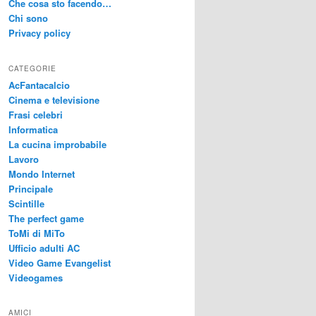
Che cosa sto facendo…
Chi sono
Privacy policy
CATEGORIE
AcFantacalcio
Cinema e televisione
Frasi celebri
Informatica
La cucina improbabile
Lavoro
Mondo Internet
Principale
Scintille
The perfect game
ToMi di MiTo
Ufficio adulti AC
Video Game Evangelist
Videogames
AMICI