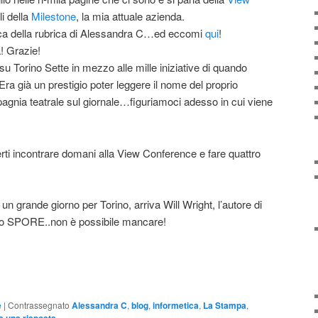
i della
Milestone
, la mia attuale azienda.
erca della rubrica di Alessandra C…ed eccomi
qui
!
! Grazie!
 Torino Sette in mezzo alle mille iniziative di quando
 Era già un prestigio poter leggere il nome del proprio
pagnia teatrale sul giornale…figuriamoci adesso in cui viene
rti incontrare domani alla View Conference e fare quattro
 un grande giorno per Torino, arriva Will Wright, l’autore di
imo SPORE..non è possibile mancare!
e
|
Contrassegnato
Alessandra C
,
blog
,
informetica
,
La Stampa
,
a una risposta