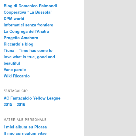
Blog di Domenico Raimondi
Cooperativa “La Bussola”
DPM world
Informatici senza frontiere
La Congrega dell’Anatra
Progetto Amahoro
Riccardo’s blog
Tiuna – Time has come to
love what is true, good and
beautiful
Vane parole
Wiki Riccardo
FANTACALCIO
AC Fantacalcio Yellow League
2015 – 2016
MATERIALE PERSONALE
I miei album su Picasa
Il mio curriculum vitae