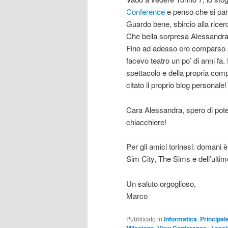
Conference
e penso che si parl
Guardo bene, sbircio alla ric
Che bella sorpresa Alessandra
Fino ad adesso ero comparso su
facevo teatro un po’ di anni fa.
spettacolo e della propria com
citato il proprio blog personale!
Cara Alessandra, spero di pote
chiacchiere!
Per gli amici torinesi: domani è
Sim City, The Sims e dell’ult
Un saluto orgoglioso,
Marco
Pubblicato in
Informatica
,
Principal
Milestone
,
View Conference
|
Lasci