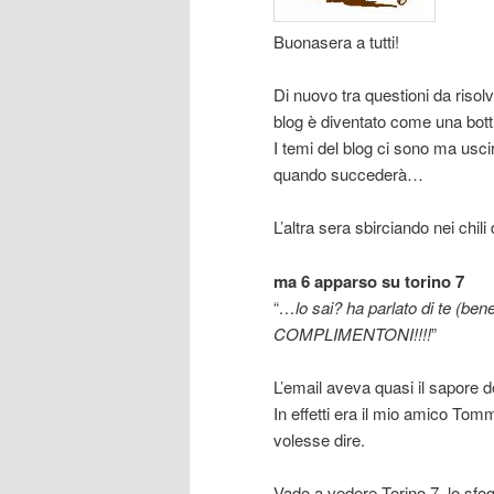
Buonasera a tutti!
Di nuovo tra questioni da risolve
blog è diventato come una bottig
I temi del blog ci sono ma usci
quando succederà…
L’altra sera sbirciando nei chi
ma 6 apparso su torino 7
“
…lo sai? ha parlato di te (ben
COMPLIMENTONI!!!!
”
L’email aveva quasi il sapore d
In effetti era il mio amico To
volesse dire.
Vado a vedere Torino 7, lo sfog