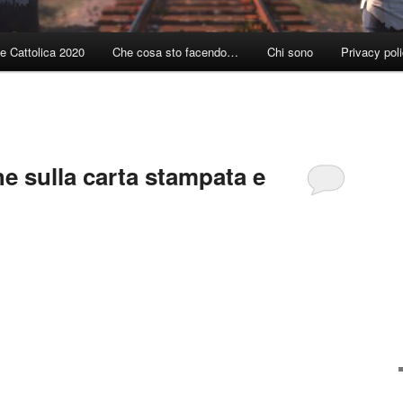
e Cattolica 2020
Che cosa sto facendo…
Chi sono
Privacy pol
e sulla carta stampata e