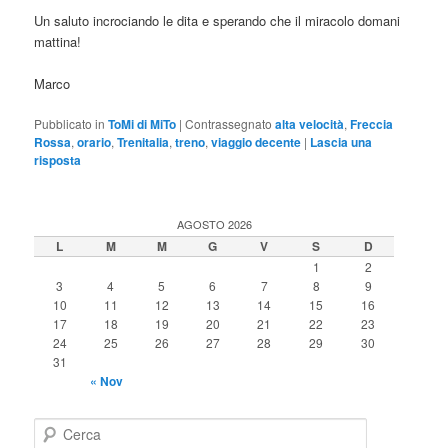
Un saluto incrociando le dita e sperando che il miracolo domani
mattina!
Marco
Pubblicato in
ToMi di MiTo
|
Contrassegnato
alta velocità
,
Freccia
Rossa
,
orario
,
Trenitalia
,
treno
,
viaggio decente
|
Lascia una
risposta
AGOSTO 2026
L
M
M
G
V
S
D
1
2
3
4
5
6
7
8
9
10
11
12
13
14
15
16
17
18
19
20
21
22
23
24
25
26
27
28
29
30
31
« Nov
C
e