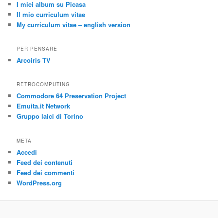
I miei album su Picasa
Il mio curriculum vitae
My curriculum vitae – english version
PER PENSARE
Arcoiris TV
RETROCOMPUTING
Commodore 64 Preservation Project
Emuita.it Network
Gruppo laici di Torino
META
Accedi
Feed dei contenuti
Feed dei commenti
WordPress.org