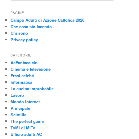
r
c
PAGINE
a
Campo Adulti di Azione Cattolica 2020
Che cosa sto facendo…
Chi sono
Privacy policy
CATEGORIE
AcFantacalcio
Cinema e televisione
Frasi celebri
Informatica
La cucina improbabile
Lavoro
Mondo Internet
Principale
Scintille
The perfect game
ToMi di MiTo
Ufficio adulti AC