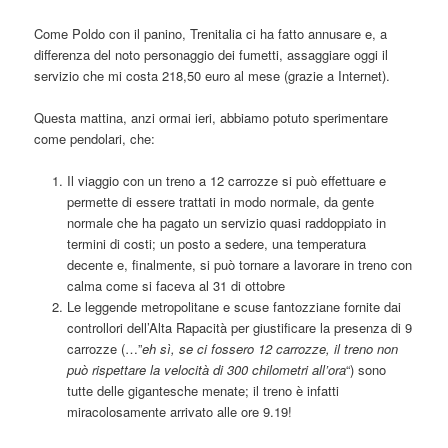
Come Poldo con il panino, Trenitalia ci ha fatto annusare e, a
differenza del noto personaggio dei fumetti, assaggiare oggi il
servizio che mi costa 218,50 euro al mese (grazie a Internet).
Questa mattina, anzi ormai ieri, abbiamo potuto sperimentare
come pendolari, che:
Il viaggio con un treno a 12 carrozze si può effettuare e
permette di essere trattati in modo normale, da gente
normale che ha pagato un servizio quasi raddoppiato in
termini di costi; un posto a sedere, una temperatura
decente e, finalmente, si può tornare a lavorare in treno con
calma come si faceva al 31 di ottobre
Le leggende metropolitane e scuse fantozziane fornite dai
controllori dell’Alta Rapacità per giustificare la presenza di 9
carrozze (…”
eh sì, se ci fossero 12 carrozze, il treno non
può rispettare la velocità di 300 chilometri all’ora
“) sono
tutte delle gigantesche menate; il treno è infatti
miracolosamente arrivato alle ore 9.19!