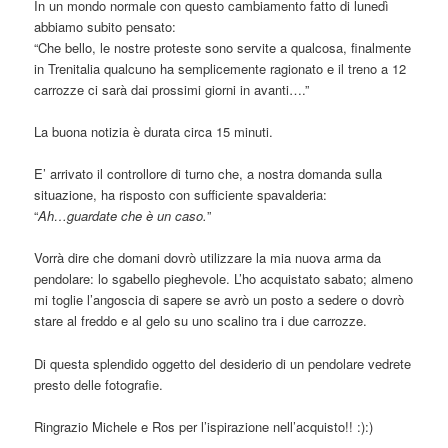
In un mondo normale con questo cambiamento fatto di lunedì
abbiamo subito pensato:
“Che bello, le nostre proteste sono servite a qualcosa, finalmente
in Trenitalia qualcuno ha semplicemente ragionato e il treno a 12
carrozze ci sarà dai prossimi giorni in avanti….”
La buona notizia è durata circa 15 minuti.
E’ arrivato il controllore di turno che, a nostra domanda sulla
situazione, ha risposto con sufficiente spavalderia:
“
Ah…guardate che è un caso.
”
Vorrà dire che domani dovrò utilizzare la mia nuova arma da
pendolare: lo sgabello pieghevole. L’ho acquistato sabato; almeno
mi toglie l’angoscia di sapere se avrò un posto a sedere o dovrò
stare al freddo e al gelo su uno scalino tra i due carrozze.
Di questa splendido oggetto del desiderio di un pendolare vedrete
presto delle fotografie.
Ringrazio Michele e Ros per l’ispirazione nell’acquisto!! :):)