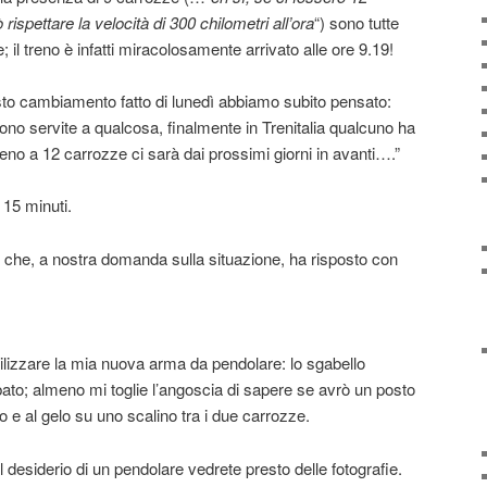
rispettare la velocità di 300 chilometri all’ora
“) sono tutte
il treno è infatti miracolosamente arrivato alle ore 9.19!
o cambiamento fatto di lunedì abbiamo subito pensato:
sono servite a qualcosa, finalmente in Trenitalia qualcuno ha
eno a 12 carrozze ci sarà dai prossimi giorni in avanti….”
 15 minuti.
rno che, a nostra domanda sulla situazione, ha risposto con
ilizzare la mia nuova arma da pendolare: lo sgabello
bato; almeno mi toglie l’angoscia di sapere se avrò un posto
o e al gelo su uno scalino tra i due carrozze.
 desiderio di un pendolare vedrete presto delle fotografie.