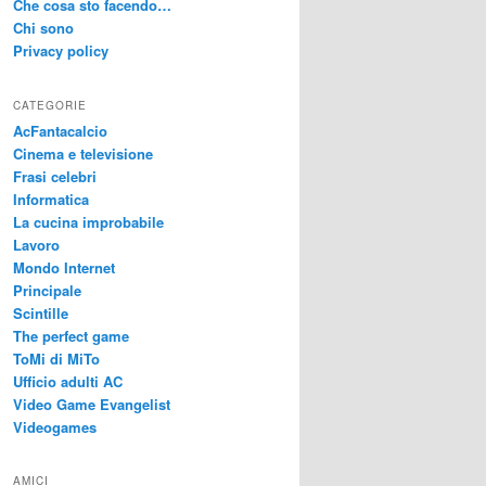
Che cosa sto facendo…
Chi sono
Privacy policy
CATEGORIE
AcFantacalcio
Cinema e televisione
Frasi celebri
Informatica
La cucina improbabile
Lavoro
Mondo Internet
Principale
Scintille
The perfect game
ToMi di MiTo
Ufficio adulti AC
Video Game Evangelist
Videogames
AMICI