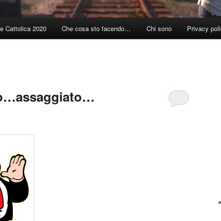
e Cattolica 2020
Che cosa sto facendo…
Chi sono
Privacy pol
ino…assaggiato…