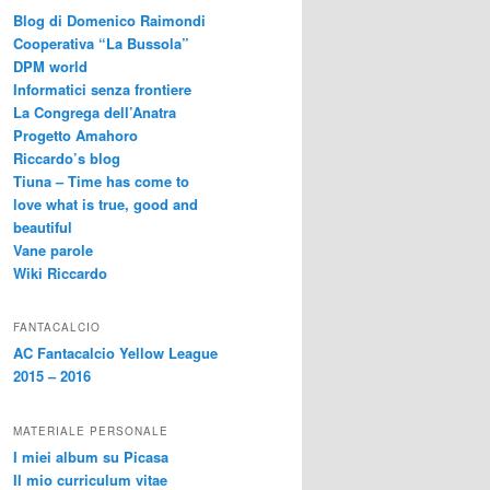
Blog di Domenico Raimondi
Cooperativa “La Bussola”
DPM world
Informatici senza frontiere
La Congrega dell’Anatra
Progetto Amahoro
Riccardo’s blog
Tiuna – Time has come to
love what is true, good and
beautiful
Vane parole
Wiki Riccardo
FANTACALCIO
AC Fantacalcio Yellow League
2015 – 2016
MATERIALE PERSONALE
I miei album su Picasa
Il mio curriculum vitae