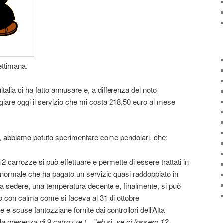
ettimana.
talia ci ha fatto annusare e, a differenza del noto
giare oggi il servizio che mi costa 218,50 euro al mese
i, abbiamo potuto sperimentare come pendolari, che:
12 carrozze si può effettuare e permette di essere trattati in
ormale che ha pagato un servizio quasi raddoppiato in
o a sedere, una temperatura decente e, finalmente, si può
no con calma come si faceva al 31 di ottobre
e scuse fantozziane fornite dai controllori dell’Alta
 la presenza di 9 carrozze (…”
eh sì, se ci fossero 12