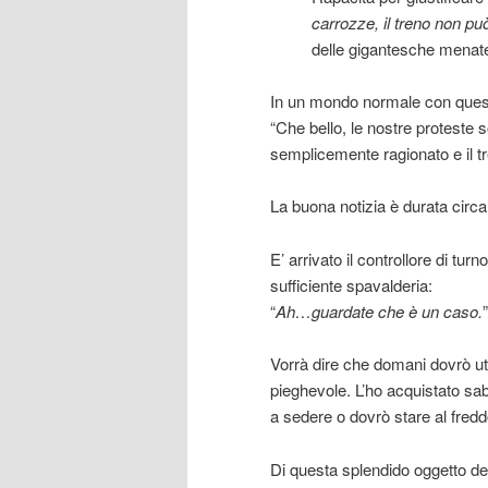
carrozze, il treno non può 
delle gigantesche menate; 
In un mondo normale con quest
“Che bello, le nostre proteste 
semplicemente ragionato e il tr
La buona notizia è durata circa
E’ arrivato il controllore di tu
sufficiente spavalderia:
“
Ah…guardate che è un caso.
”
Vorrà dire che domani dovrò ut
pieghevole. L’ho acquistato sa
a sedere o dovrò stare al fredd
Di questa splendido oggetto del