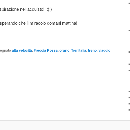
pirazione nell’acquisto!! :):)
e sperando che il miracolo domani mattina!
segnato
alta velocità
,
Freccia Rossa
,
orario
,
Trenitalia
,
treno
,
viaggio